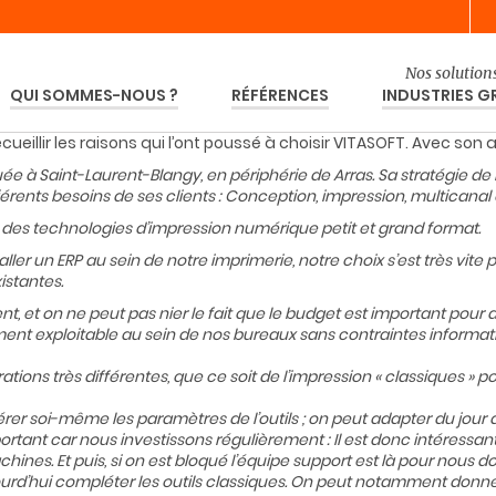
Nos solutions
QUI SOMMES-NOUS ?
RÉFÉRENCES
INDUSTRIES G
 recueillir les raisons qui l’ont poussé à choisir VITASOFT. Avec son
ée à Saint-Laurent-Blangy, en périphérie de Arras. Sa stratégie de me
érents besoins de ses clients : Conception, impression, multicanal
t des technologies d’impression numérique petit et grand format.
er un ERP au sein de notre imprimerie, notre choix s’est très vite p
stantes.
nt, et on ne peut pas nier le fait que le budget est important pou
ment exploitable au sein de nos bureaux sans contraintes informatiqu
rations très différentes, que ce soit de l’impression « classiques » p
érer soi-même les paramètres de l’outils ; on peut adapter du jour a
rtant car nous investissons régulièrement : Il est donc intéressan
ines. Et puis, si on est bloqué l’équipe support est là pour nous 
ourd’hui compléter les outils classiques. On peut notamment donner 