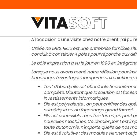
A l’occasion d’une visite chez notre client, j’ai pu
Créée ne 1982, RIOU est une entreprise familiale situ
conduit à constituer 4 pôles pour répondre aux diff
Le pôle impression a vu le jour en 1996 en intégran
Lorsque nous avons mené notre réflexion pour install
beaucoup d’avantages comparée aux solutions exi
Tout d’abord, elle est abordable financièreme
complète. D’autant que la solution est facile
investissements informatiques.
Elle est polyvalente : on peut chiffrer des opé
numérique ou du façonnage grand format…
Elle est accessible : une fois formé, on peut g
nouvelles machines. Ce dernier point est impo
toute autonomie, n’importe quelle de nos mach
Elle est évolutive : des modules viennent auj