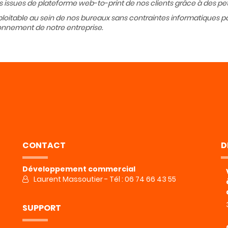
ssues de plateforme web-to-print de nos clients grâce à des pet
loitable au sein de nos bureaux sans contraintes informatiques partic
tionnement de notre entreprise.
CONTACT
D
Développement commercial
Laurent Massoutier - Tél : 06 74 66 43 55
SUPPORT