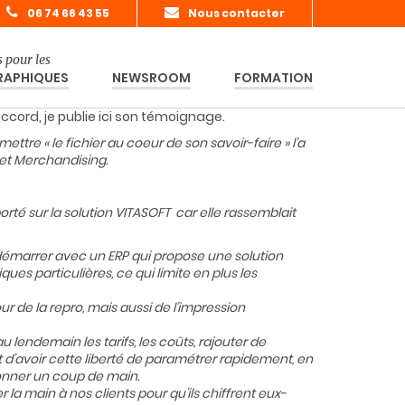
06 74 66 43 55
Nous contacter
 pour les
RAPHIQUES
NEWSROOM
FORMATION
 accord, je publie ici son témoignage.
ttre « le fichier au coeur de son savoir-faire » l’a
 et Merchandising.
orté sur la solution VITASOFT car elle rassemblait
r démarrer avec un ERP qui propose une solution
es particulières, ce qui limite en plus les
our de la repro, mais aussi de l’impression
u lendemain les tarifs, les coûts, rajouter de
t d’avoir cette liberté de paramétrer rapidement, en
donner un coup de main.
la main à nos clients pour qu’ils chiffrent eux-