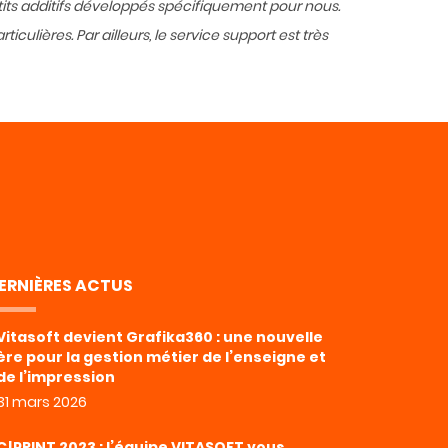
its additifs développés spécifiquement pour nous.
ulières. Par ailleurs, le service support est très
ERNIÈRES ACTUS
Vitasoft devient Grafika360 : une nouvelle
ère pour la gestion métier de l’enseigne et
de l’impression
31 mars 2026
C!PRINT 2023 : l’équipe VITASOFT vous